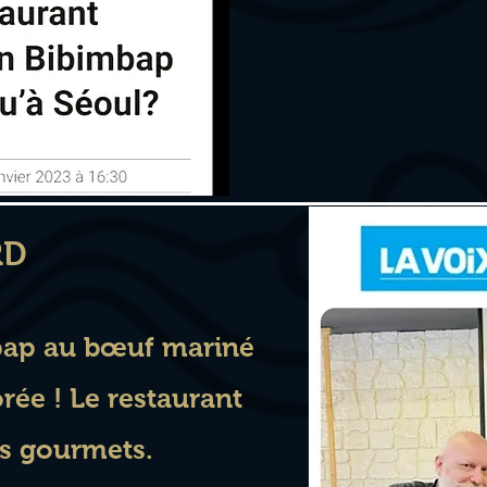
RD
mpap au bœuf mariné
rée ! Le restaurant
es gourmets.