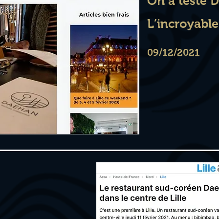
On a testé 
L’incroyable
09/12/2021