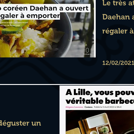
Le très 
Daehan a
régaler 
12/02/202
 déguster un